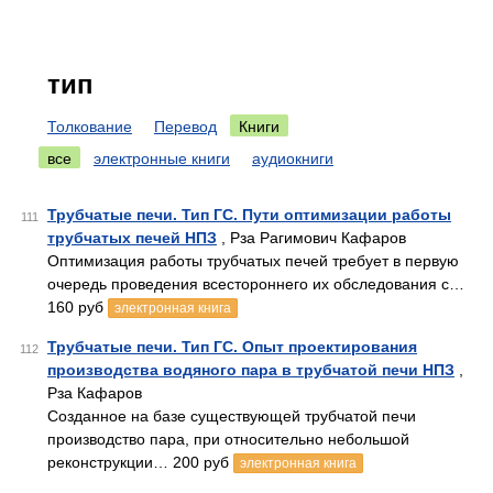
тип
Толкование
Перевод
Книги
все
электронные книги
аудиокниги
Трубчатые печи. Тип ГС. Пути оптимизации работы
111
трубчатых печей НПЗ
, Рза Рагимович Кафаров
Оптимизация работы трубчатых печей требует в первую
очередь проведения всестороннего их обследования с…
160 руб
электронная книга
Трубчатые печи. Тип ГС. Опыт проектирования
112
производства водяного пара в трубчатой печи НПЗ
,
Рза Кафаров
Созданное на базе существующей трубчатой печи
производство пара, при относительно небольшой
реконструкции… 200 руб
электронная книга