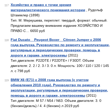
Хозяйство и право с точки зрения
117
материалистического понимания истории
, Рудольф
Штаммлер (1898)
Тип. М. Меркушева, переплет: твердый, формат: обычный.
Предлагаем вашему вниманию издание ХОЗЯЙСТВО И
ПРАВО С… 6650 руб
Fiat Ducato _ Peugeot Boxer _ Citroen Jumper с 2006
118
года выпуска. Руководство по ремонту и эксплуатации,
регулярные и периодические проверки, помощь в
дороге и гараже, электросхемы
(2011)
Тип двигателя: P22DTE / P22DTE+ / F30DT. Объем
двигателя: 2. 2 / 2. 3 / 3. 0 л. Мощность: 100 / 110 / 120 / 145
л. с 798 руб
BMW X6 (E71) c 2008 года выпуска (с учетом
119
обновления 2010 года). Руководство по ремонту и
эксплуатации, регулярные и периодические проверки,
помощь в дороге и гараже, электросхемы
(2011)
Тип двигателя: М 57 / N54 / N63. Объем двигателя: 3. 0
(бензин/дизель) / 4. 4 (бензин) л 2019 руб