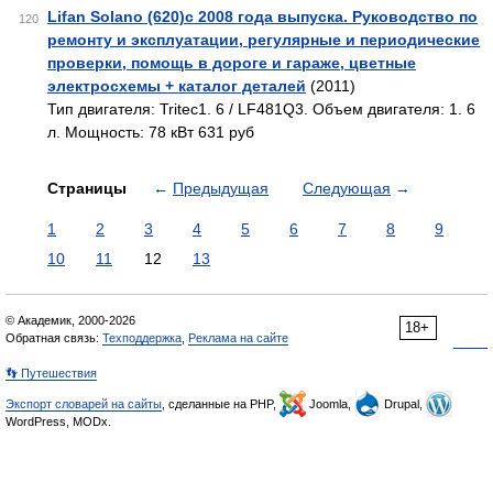
Lifan Solano (620)с 2008 года выпуска. Руководство по
120
ремонту и эксплуатации, регулярные и периодические
проверки, помощь в дороге и гараже, цветные
электросхемы + каталог деталей
(2011)
Тип двигателя: Tritec1. 6 / LF481Q3. Объем двигателя: 1. 6
л. Мощность: 78 кВт 631 руб
Страницы
←
Предыдущая
Следующая
→
1
2
3
4
5
6
7
8
9
10
11
12
13
© Академик, 2000-2026
18+
Обратная связь:
Техподдержка
,
Реклама на сайте
👣 Путешествия
Экспорт словарей на сайты
, сделанные на PHP,
Joomla,
Drupal,
WordPress, MODx.