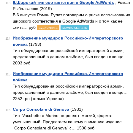
6.Широкий тип соответствия в Google AdWords
, Роман
113
Рыбальченко (2019)
В 6 выпуске Роман Рулит поговорим о риске использования
широкого соответствия в Google AdWords и о том как не
слить… руб
аудиокнига
можно скачать
Изображение мундиров Российско-Императорского
114
войска
(1793)
Тип обмундирования российской императорской армии,
представленный в данном альбоме, был введен в конце…
2003 руб
Изображение мундиров Российско-Императорского
115
войска
Тип обмундирования российской императорской армии,
представленный в данном альбоме, был введен в конце…
2252 грн (только Украина)
Corpo Consolare di Genova
(1931)
116
Тип. Vacchetto e Morino, переплет: мягкий, формат:
уменьшенный. Предлагаем вашему вниманию издание
"Corpo Consolare di Genova" с… 1500 руб